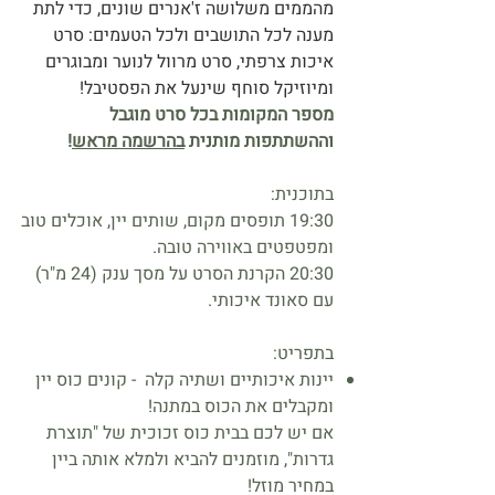
מהממים משלושה ז'אנרים שונים, כדי לתת
מענה לכל התושבים ולכל הטעמים: סרט
איכות צרפתי, סרט מרוול לנוער ומבוגרים
ומיוזיקל סוחף שינעל את הפסטיבל!
מספר המקומות בכל סרט מוגבל
וההשתתפות מותנית
בהרשמה מראש
!
בתוכנית:
19:30 תופסים מקום, שותים יין, אוכלים טוב
ומפטפטים באווירה טובה.
20:30 הקרנת הסרט על מסך ענק (24 מ"ר)
עם סאונד איכותי.
בתפריט:
יינות איכותיים ושתיה קלה - קונים כוס יין
ומקבלים את הכוס במתנה!
אם יש לכם בבית כוס זכוכית של "תוצרת
גדרות", מוזמנים להביא ולמלא אותה ביין
במחיר מוזל!