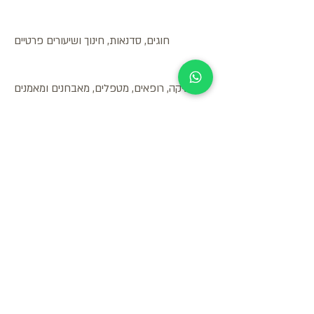
חוגים, סדנאות, חינוך ושיעורים פרטיים
אופטיקה, רופאים, מטפלים, מאבחנים ומאמנים
עורכי דין, רואי חשבון ושירותי משרד
אדריכלות, עיצוב פנים, בניין ושיפוצים
ספורט, כושר, פנאי ונופש
מספרות ומכוני יופי