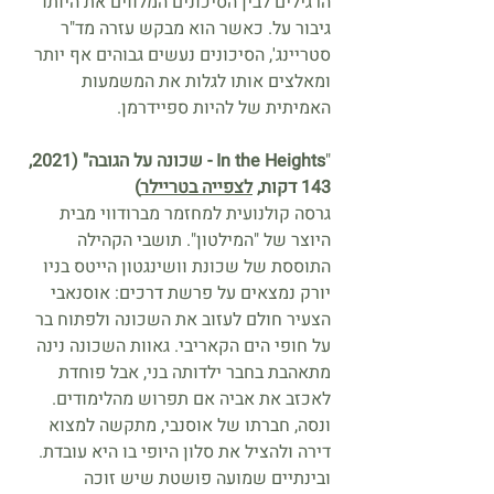
הרגילים לבין הסיכונים המלווים את היותו
גיבור על. כאשר הוא מבקש עזרה מד"ר
סטריינג', הסיכונים נעשים גבוהים אף יותר
ומאלצים אותו לגלות את המשמעות
האמיתית של להיות ספיידרמן.
"
In the Heights - שכונה על הגובה" (2021,
143 דקות,
לצפייה בטריילר
)
גרסה קולנועית למחזמר מברודווי מבית
היוצר של "המילטון". תושבי הקהילה
התוססת של שכונת וושינגטון הייטס בניו
יורק נמצאים על פרשת דרכים: אוסנאבי
הצעיר חולם לעזוב את השכונה ולפתוח בר
על חופי הים הקאריבי. גאוות השכונה נינה
מתאהבת בחבר ילדותה בני, אבל פוחדת
לאכזב את אביה אם תפרוש מהלימודים.
ונסה, חברתו של אוסנבי, מתקשה למצוא
דירה ולהציל את סלון היופי בו היא עובדת.
ובינתיים שמועה פושטת שיש זוכה