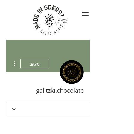
 actions
מעקב
galitzki.chocolate