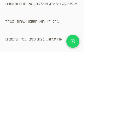
אופטיקה, רופאים, מטפלים, מאבחנים ומאמנים
עורכי דין, רואי חשבון ושירותי משרד
אדריכלות, עיצוב פנים, בניין ושיפוצים
ספורט, כושר, פנאי ונופש
מספרות ומכוני יופי
בישול ביתי ומאפים
עיצוב גרפי, דיגיטלי, שיווק ודפוס