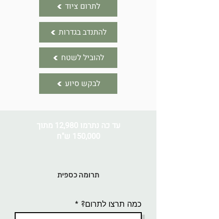
לתרום ציוד
להתנדב בגדרות
להוביל לשטח
לבקש סיוע
עד כה נתרמו 12,980 מתוך
150,000 ש"ח
תרומה כספית
כמה תרצו לתרום?