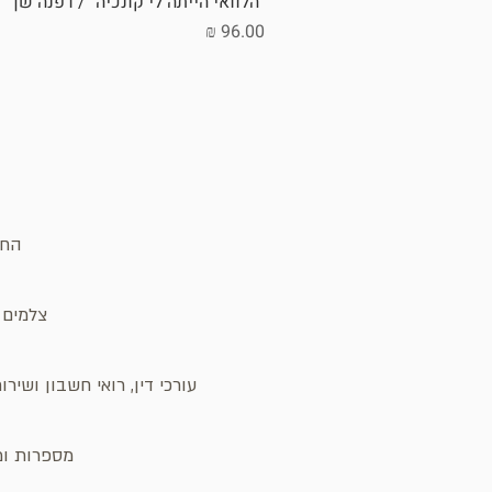
"הלוואי הייתה לי קונכיה" / דפנה שן
מחיר
החנ
צלמים ו
עורכי דין, רואי חשבון ושיר
מספרות ומכ