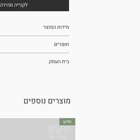
לקנייה מהירה
מידות המוצר
40X40X95 מ"מ
חומרים
3D printed PLA + אלומיניום
בית העסק
TulO Design
מוצרים נוספים
חדש