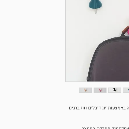
אמצעות זוג דיבלים וזוג ברגים -
 מימד מ - PLA שהוא ביו-פלסטיק מתכלה, המיוצר