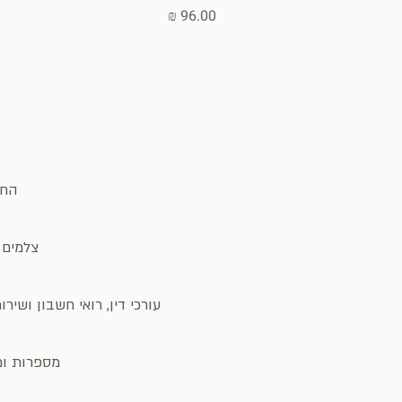
מחיר
החנ
צלמים ו
עורכי דין, רואי חשבון ושיר
מספרות ומכ