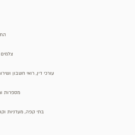
החנ
צלמים ו
עורכי דין, רואי חשבון ושיר
מספרות ומכ
בתי קפה, מעדניות וקונ