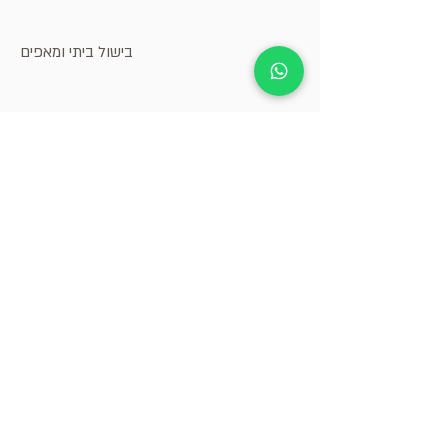
בישול ביתי ומאפים
עיצוב גרפי, דיגיטלי, שיווק ודפוס
בתי קפה, מעדניות וקונדיטוריה
קבל.י עדכונים על אירועים
ומבצעים בגדרות