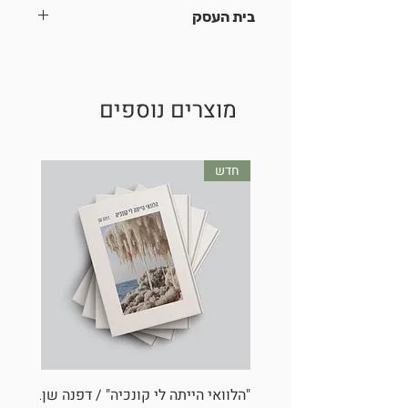
עץ
בית העסק
קבוצת M.T.Y בע"מ, עשרת
מוצרים נוספים
חדש
"הלוואי הייתה לי קונכיה" / דפנה שן
בובת ל