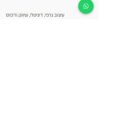
עיצוב גרפי, דיגיטלי, שיווק ודפוס
בתי קפה, מעדניות וקונדיטוריה
קבל.י עדכונים על אירועים
ומבצעים בגדרות