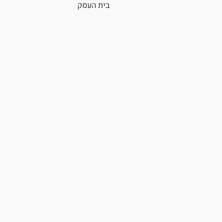
בית העסק
יקב מישר, מישר