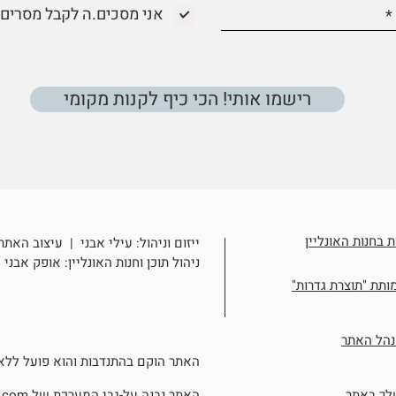
אני מסכים.ה לקבל מסרים 
רישמו אותי! הכי כיף לקנות מקומי
 בחנות האונליין
ייזום וניהול: עילי אבני | עיצוב האתר
ניהול תוכן וחנות האונליין: אופק אבני
תת "תוצרת גדרות"
נהל האתר
האתר הוקם בהתנדבות והוא פועל ללא
לך באתר
האתר נבנה על-גבי המערכת של
.com