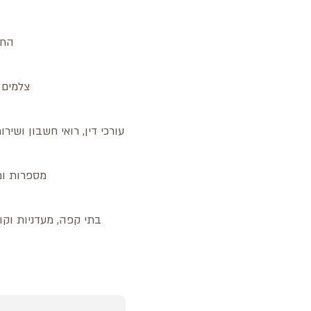
החנ
צלמים ו
עורכי דין, רואי חשבון ושיר
מספרות ומכ
בתי קפה, מעדניות וקונ